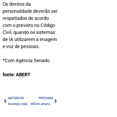
Os direitos da
personalidade deverão ser
respeitados de acordo
com o previsto no Código
Civil, quando os sistemas
de IA utilizarem a imagem
e voz de pessoas.
*Com Agência Senado
fonte: ABERT
ANTERIOR
PRÓXIMA
Asserpe realiza seminário sobre os cenários para o jornalismo, política e economia em 2025
MCom anuncia ações para radiodifusão em 2025