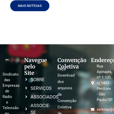
MAIS NOTÍCIAS
Navegue
Convenção
Endereç
pelo
Coletiva
Rua
Faça
Site
Apinajés,
Sindicato
Download
nº 1.100,
SOBRE
das
dos
cj 1403 -
Empresas
SERVIÇOS
arquivos
Perdizes
de
- São
da
ASSOCIADOS
Rádio
Paulo/SP
Convenção
e
ASSOCIE-
Coletiva
Televisão
sertesp@s
SE
no
de