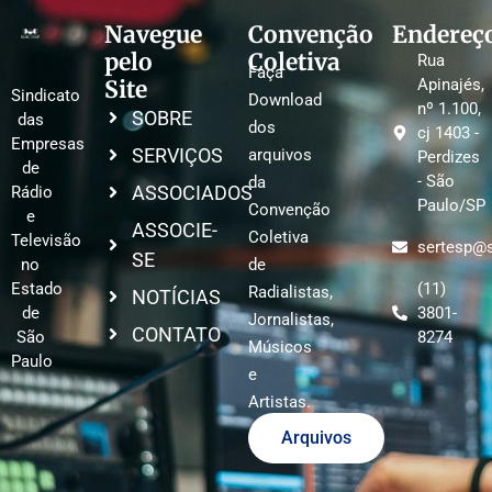
Navegue
Convenção
Endereç
pelo
Coletiva
Rua
Faça
Site
Apinajés,
Sindicato
Download
nº 1.100,
SOBRE
das
dos
cj 1403 -
Empresas
SERVIÇOS
arquivos
Perdizes
de
- São
da
ASSOCIADOS
Rádio
Paulo/SP
Convenção
e
ASSOCIE-
Coletiva
Televisão
sertesp@s
SE
no
de
Estado
(11)
Radialistas,
NOTÍCIAS
de
3801-
Jornalistas,
CONTATO
São
8274
Músicos
Paulo
e
Artistas.
Arquivos