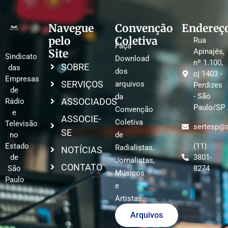
Navegue
Convenção
Endereç
pelo
Coletiva
Rua
Faça
Site
Apinajés,
Sindicato
Download
nº 1.100,
SOBRE
das
dos
cj 1403 -
Empresas
SERVIÇOS
arquivos
Perdizes
de
- São
da
ASSOCIADOS
Rádio
Paulo/SP
Convenção
e
ASSOCIE-
Coletiva
Televisão
sertesp@s
SE
no
de
Estado
(11)
Radialistas,
NOTÍCIAS
de
3801-
Jornalistas,
CONTATO
São
8274
Músicos
Paulo
e
Artistas.
Arquivos