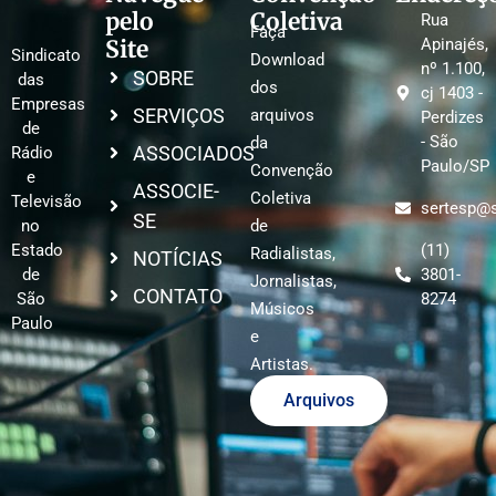
pelo
Coletiva
Rua
Faça
Site
Apinajés,
Sindicato
Download
nº 1.100,
SOBRE
das
dos
cj 1403 -
Empresas
SERVIÇOS
arquivos
Perdizes
de
- São
da
ASSOCIADOS
Rádio
Paulo/SP
Convenção
e
ASSOCIE-
Coletiva
Televisão
sertesp@s
SE
no
de
Estado
(11)
Radialistas,
NOTÍCIAS
de
3801-
Jornalistas,
CONTATO
São
8274
Músicos
Paulo
e
Artistas.
Arquivos