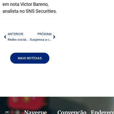
em nota Victor Bareno,
analista no SNS Securities.
ANTERIOR
PRÓXIMA
Redes sociais como fonte para os jornalistas
Suspensa a concessão de rádio e tevê
MAIS NOTÍCIAS
Navegue
Convenção
Endereç