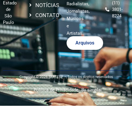
Estado
(11)
Radialistas,
NOTÍCIAS
de
3801-
Jornalistas,
CONTATO
São
8274
Músicos
Paulo
e
Artistas.
Arquivos
Copyright © 2026 SERTESP – Todos os direitos reservados
Política de Privacidade
By simplai