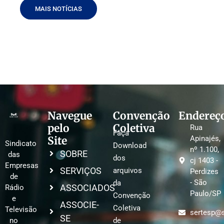
MAIS NOTÍCIAS
Navegue
Convenção
Endereç
pelo
Coletiva
Rua
Faça
Site
Apinajés,
Sindicato
Download
nº 1.100,
SOBRE
das
dos
cj 1403 -
Empresas
SERVIÇOS
arquivos
Perdizes
de
- São
da
ASSOCIADOS
Rádio
Paulo/SP
Convenção
e
ASSOCIE-
Coletiva
Televisão
sertesp@s
SE
no
de