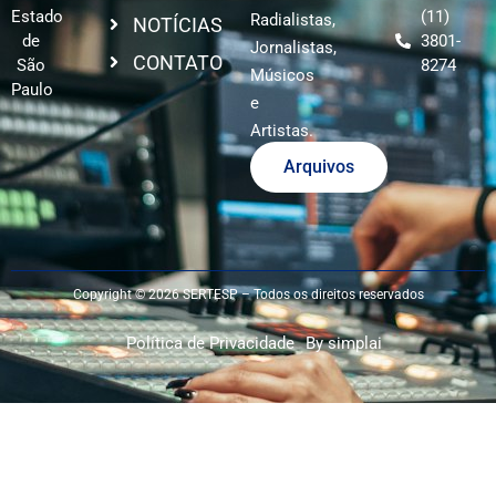
Estado
(11)
Radialistas,
NOTÍCIAS
de
3801-
Jornalistas,
CONTATO
São
8274
Músicos
Paulo
e
Artistas.
Arquivos
Copyright © 2026 SERTESP – Todos os direitos reservados
Política de Privacidade
By simplai