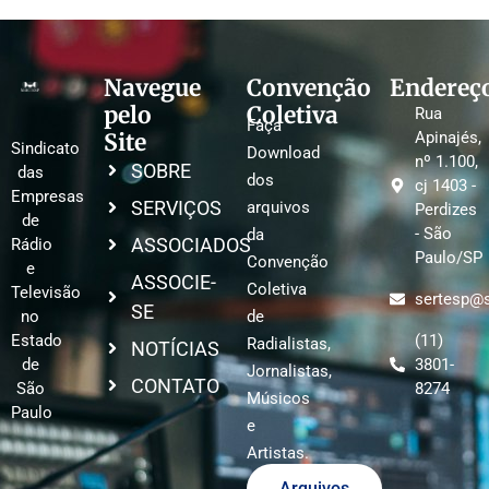
Navegue
Convenção
Endereç
pelo
Coletiva
Rua
Faça
Site
Apinajés,
Sindicato
Download
nº 1.100,
SOBRE
das
dos
cj 1403 -
Empresas
SERVIÇOS
arquivos
Perdizes
de
- São
da
ASSOCIADOS
Rádio
Paulo/SP
Convenção
e
ASSOCIE-
Coletiva
Televisão
sertesp@s
SE
no
de
Estado
(11)
Radialistas,
NOTÍCIAS
de
3801-
Jornalistas,
CONTATO
São
8274
Músicos
Paulo
e
Artistas.
Arquivos