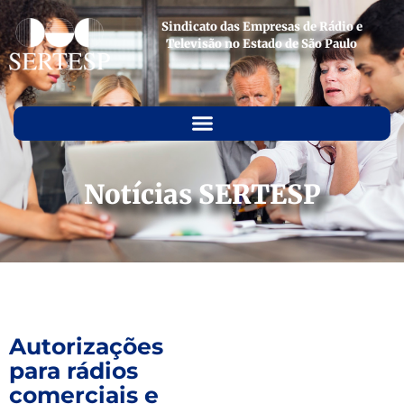
Sindicato das Empresas de Rádio e
Televisão no Estado de São Paulo
Notícias SERTESP
Autorizações
para rádios
comerciais e