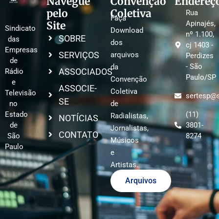
Navegue
Convenção
Endereç
pelo
Coletiva
Rua
Faça
Site
Apinajés,
Sindicato
Download
nº 1.100,
SOBRE
das
dos
cj 1403 -
Empresas
SERVIÇOS
arquivos
Perdizes
de
- São
da
ASSOCIADOS
Rádio
Paulo/SP
Convenção
e
ASSOCIE-
Coletiva
Televisão
sertesp@s
SE
no
de
Estado
(11)
Radialistas,
NOTÍCIAS
de
3801-
Jornalistas,
CONTATO
São
8274
Músicos
Paulo
e
Artistas.
Arquivos